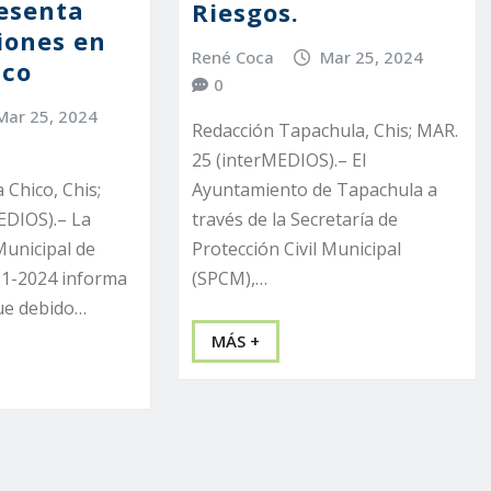
esenta
Riesgos.
iones en
René Coca
Mar 25, 2024
ico
0
Mar 25, 2024
Redacción Tapachula, Chis; MAR.
25 (interMEDIOS).– El
Ayuntamiento de Tapachula a
 Chico, Chis;
través de la Secretaría de
EDIOS).– La
Protección Civil Municipal
Municipal de
(SPCM),…
21-2024 informa
que debido…
MÁS +