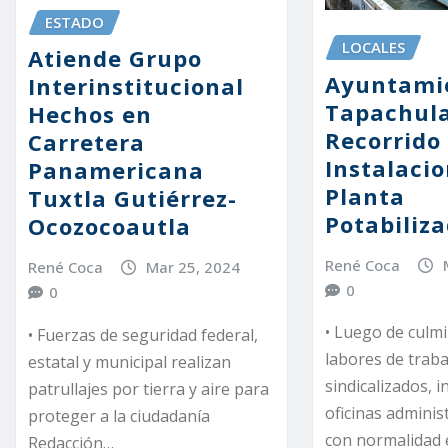
ESTADO
LOCALES
Atiende Grupo
Ayuntami
Interinstitucional
Tapachula
Hechos en
Recorrido
Carretera
Instalacio
Panamericana
Planta
Tuxtla Gutiérrez-
Potabiliza
Ocozocoautla
René Coca
René Coca
Mar 25, 2024
0
0
• Luego de culmi
• Fuerzas de seguridad federal,
labores de trab
estatal y municipal realizan
sindicalizados, i
patrullajes por tierra y aire para
oficinas adminis
proteger a la ciudadanía
con normalidad 
Redacción…