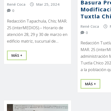
Basura Pr
René Coca
Mar 25, 2024
Modificac
0
Tuxtla Ch
Redacción Tapachula, Chis; MAR.
René Coca
25 (interMEDIOS).– Horario de
0
atención 28, 29 y 30 de marzo en
edificio matriz, sucursal de…
Redacción Tuxtla
MAR. 25 (interM
MÁS +
administración 
Tuxtla Chico 20
a la población 
MÁS +