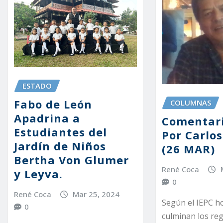
ESTADO
Fabo de León
COLUMNAS
Apadrina a
Comentari
Estudiantes del
Por Carlo
Jardín de Niños
(26 MAR)
Bertha Von Glumer
René Coca
y Leyva.
0
René Coca
Mar 25, 2024
Según el IEPC h
0
culminan los reg