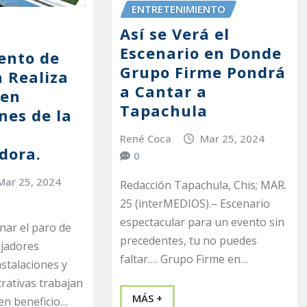
ENTRETENIMIENTO
Así se Verá el
Escenario en Donde
ento de
Grupo Firme Pondrá
 Realiza
a Cantar a
 en
Tapachula
nes de la
René Coca
Mar 25, 2024
dora.
0
Mar 25, 2024
Redacción Tapachula, Chis; MAR.
25 (interMEDIOS).– Escenario
espectacular para un evento sin
nar el paro de
precedentes, tu no puedes
ajadores
faltar…. Grupo Firme en…
nstalaciones y
trativas trabajan
MÁS +
en beneficio…