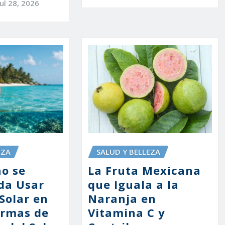
Jul 28, 2026
SALUD Y BELLEZA
EZA
La Fruta Mexicana
no se
que Iguala a la
da Usar
Naranja en
Solar en
Vitamina C y
ormas de