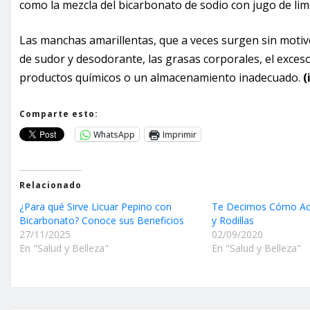
como la mezcla del bicarbonato de sodio con jugo de lim
Las manchas amarillentas, que a veces surgen sin motiv
de sudor y desodorante, las grasas corporales, el exceso
productos químicos o un almacenamiento inadecuado.
(
Comparte esto:
WhatsApp
Imprimir
Relacionado
¿Para qué Sirve Licuar Pepino con
Te Decimos Cómo Acl
Bicarbonato? Conoce sus Beneficios
y Rodillas
27/11/2025
02/09/2020
En "Salud y Belleza"
En "Salud y Belleza"