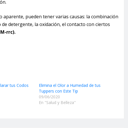
ón.
o aparente, pueden tener varias causas: la combinación
 de detergente, la oxidación, el contacto con ciertos
iM-rrc).
arar tus Codos
Elimina el Olor a Humedad de tus
Tuppers con Este Tip
09/06/2020
En "Salud y Belleza"