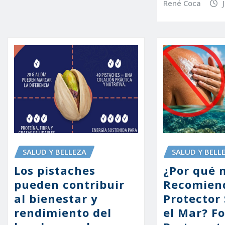
René Coca
SALUD Y BELLEZA
SALUD Y BELL
Los pistaches
¿Por qué 
pueden contribuir
Recomien
al bienestar y
Protector 
rendimiento del
el Mar? F