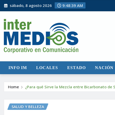
Skip
sábado, 8 agosto 2026
9:48:40 AM
to
content
INFO IM
LOCALES
ESTADO
NACIÓN
Home
¿Para qué Sirve la Mezcla entre Bicarbonato de 
SALUD Y BELLEZA