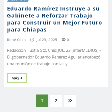
Eduardo Ramírez Instruye a su
Gabinete a Reforzar Trabajo
para Construir un Mejor Futuro
para Chiapas
René Coca
Jul 23, 2025
0
Redacción Tuxtla Gtz, Chis; JUL. 22 (interMEDIOS).–
El gobernador Eduardo Ramírez Aguilar encabezó
una reunión de trabajo con las y…
MÁS +
Paginación
1
2