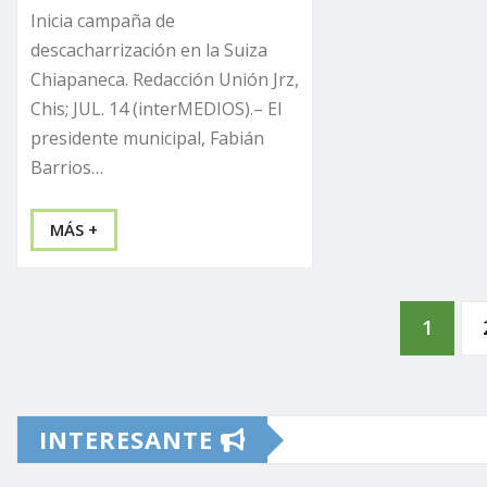
Inicia campaña de
descacharrización en la Suiza
Chiapaneca. Redacción Unión Jrz,
Chis; JUL. 14 (interMEDIOS).– El
presidente municipal, Fabián
Barrios…
MÁS +
Paginación
1
de
INTERESANTE
entradas