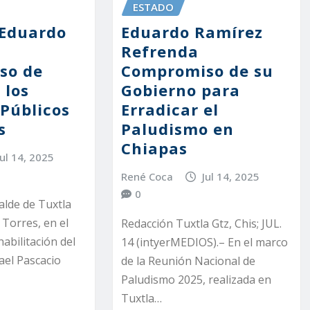
ESTADO
 Eduardo
Eduardo Ramírez
Refrenda
so de
Compromiso de su
 los
Gobierno para
Públicos
Erradicar el
s
Paludismo en
Chiapas
Jul 14, 2025
René Coca
Jul 14, 2025
0
alde de Tuxtla
 Torres, en el
Redacción Tuxtla Gtz, Chis; JUL.
habilitación del
14 (intyerMEDIOS).– En el marco
ael Pascacio
de la Reunión Nacional de
Paludismo 2025, realizada en
Tuxtla…