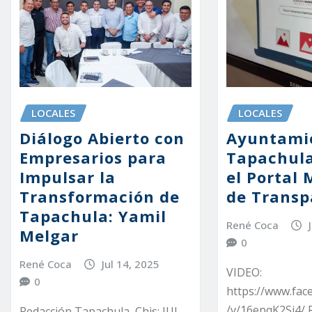
LOCALES
LOCALES
Ayuntami
Diálogo Abierto con
Tapachula
Empresarios para
el Portal 
Impulsar la
de Transp
Transformación de
Tapachula: Yamil
René Coca
Melgar
0
René Coca
Jul 14, 2025
VIDEO:
0
https://www.fa
/v/16epqK2Sj4/ 
Redacción Tapachula, Chis; JUL.