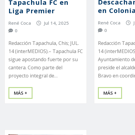
Descachar
Tapachula FC en
en Colonia
Liga Premier
René Coca
René Coca
Jul 14, 2025
0
0
Redacción Tapach
Redacción Tapachula, Chis; JUL.
14 (interMEDIOS)
14 (interMEDIOS).– Tapachula FC
Ayuntamiento d
sigue apostando fuerte por su
preside el alcal
cantera. Como parte del
Bravo en coordi
proyecto integral de…
MÁS +
MÁS +