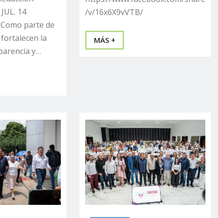
 JUL. 14
/v/16x6X9vVTB/
 Como parte de
 fortalecen la
MÁS +
parencia y…