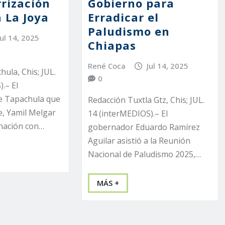
rización
Gobierno para
 La Joya
Erradicar el
Paludismo en
Jul 14, 2025
Chiapas
René Coca
Jul 14, 2025
ula, Chis; JUL.
0
.– El
e Tapachula que
Redacción Tuxtla Gtz, Chis; JUL.
de, Yamil Melgar
14 (interMEDIOS).– El
nación con…
gobernador Eduardo Ramírez
Aguilar asistió a la Reunión
Nacional de Paludismo 2025,…
MÁS +