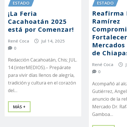
ESTADO
ESTADO
Reafirma
¡La Feria
Ramírez
Cacahoatán 2025
Compromi
está por Comenzar!
Fortalecer
René Coca
Jul 14, 2025
Mercados 
0
de Chiapa
Redacción Cacahoatán, Chis; JUL.
René Coca
14 (interMEDIOS).– Prepárate
0
para vivir días llenos de alegría,
tradición y cultura en el corazón
Acompañó al alc
del…
Gutiérrez, Angel
anuncio de la re
Mercado Dr. Raf
MÁS +
Gamboa…