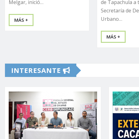
Melgar, inició…
de Tapachula a t
Secretaría de De
Urbano…
MÁS +
MÁS +
INTERESANTE