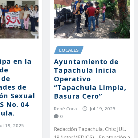
LOCALES
ipa en la
Ayuntamiento de
de
Tapachula Inicia
 de
Operativo
ades de
“Tapachula Limpia,
ón Sexual
Basura Cero”
S No. 04
René Coca
Jul 19, 2025
ula.
0
Jul 19, 2025
Redacción Tapachula, Chis; JUL.
19 (interMEDIOS).– En atención a