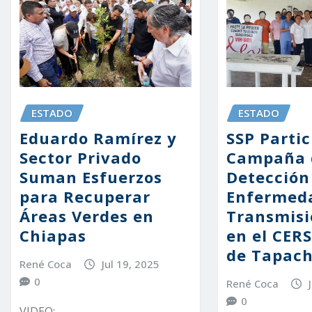
ESTADO
ESTADO
Eduardo Ramírez y
SSP Partic
Sector Privado
Campaña 
Suman Esfuerzos
Detección
para Recuperar
Enfermed
Áreas Verdes en
Transmisi
Chiapas
en el CERS
de Tapach
René Coca
Jul 19, 2025
0
René Coca
0
VIDEO: