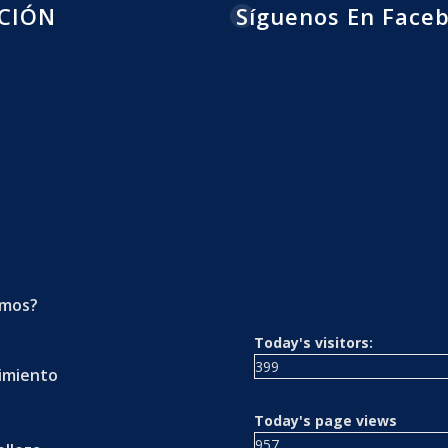
CIÓN
Síguenos En Face
omos?
Today's visitors:
399
imiento
s
Today's page views
957