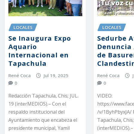
LOCALES
LOCALES
Se Inaugura Expo
Sedurbe A
Aquario
Denuncia
Internacional en
de Basure
Tapachula
Clandesti
René Coca
Jul 19, 2025
René Coca
0
0
Redacción Tapachula, Chis; JUL.
VIDEO:
19 (interMEDIOS).– Con el
https://www.fa
respaldo institucional del
/v/1ByhPbyxJA/ 
Ayuntamiento que encabeza el
Tapachula, Chis;
presidente municipal, Yamil
(interMEDIOS).–