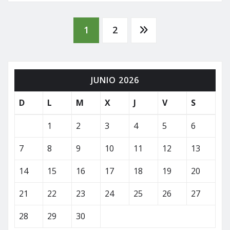
Paginación
1
2
de
JUNIO 2026
entradas
D
L
M
X
J
V
S
1
2
3
4
5
6
7
8
9
10
11
12
13
14
15
16
17
18
19
20
21
22
23
24
25
26
27
28
29
30