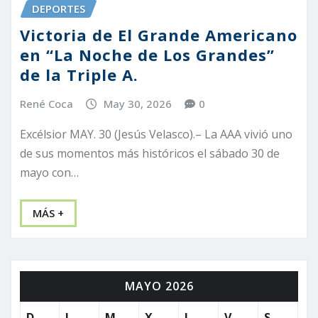
DEPORTES
Victoria de El Grande Americano
en “La Noche de Los Grandes”
de la Triple A.
René Coca
May 30, 2026
0
Excélsior MAY. 30 (Jesús Velasco).– La AAA vivió uno
de sus momentos más históricos el sábado 30 de
mayo con…
MÁS +
MAYO 2026
D
L
M
X
J
V
S