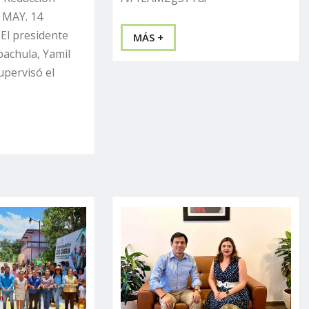
; MAY. 14
El presidente
MÁS +
pachula, Yamil
upervisó el