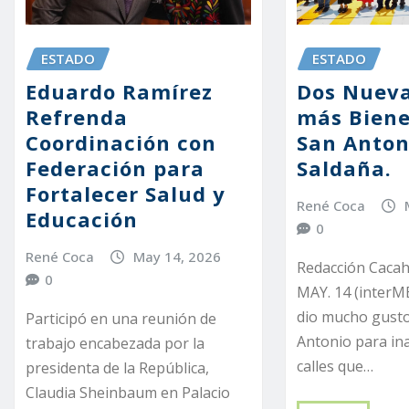
ESTADO
ESTADO
Dos Nueva
Eduardo Ramírez
más Biene
Refrenda
San Antoni
Coordinación con
Saldaña.
Federación para
Fortalecer Salud y
René Coca
Educación
0
René Coca
May 14, 2026
Redacción Cacah
0
MAY. 14 (interM
dio mucho gusto
Participó en una reunión de
Antonio para in
trabajo encabezada por la
calles que…
presidenta de la República,
Claudia Sheinbaum en Palacio