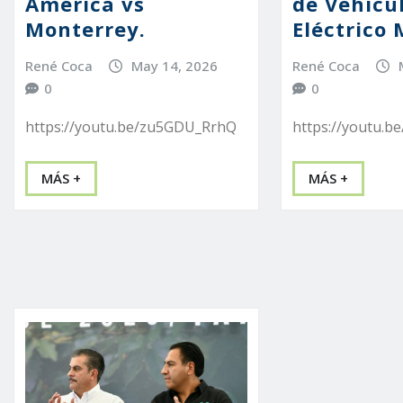
América vs
de Vehícu
Monterrey.
Eléctrico
René Coca
May 14, 2026
René Coca
0
0
https://youtu.be/zu5GDU_RrhQ
https://youtu.b
MÁS +
MÁS +