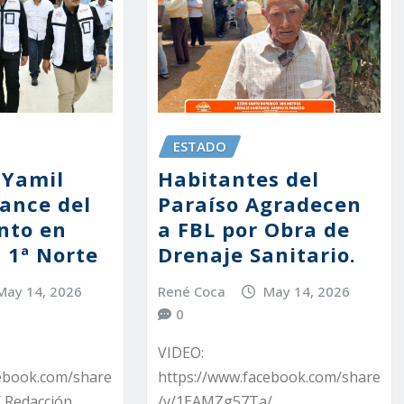
ESTADO
 Yamil
Habitantes del
ance del
Paraíso Agradecen
ento en
a FBL por Obra de
 1ª Norte
Drenaje Sanitario.
May 14, 2026
René Coca
May 14, 2026
0
VIDEO:
cebook.com/share
https://www.facebook.com/share
 Redacción
/v/1EAMZg57Ta/