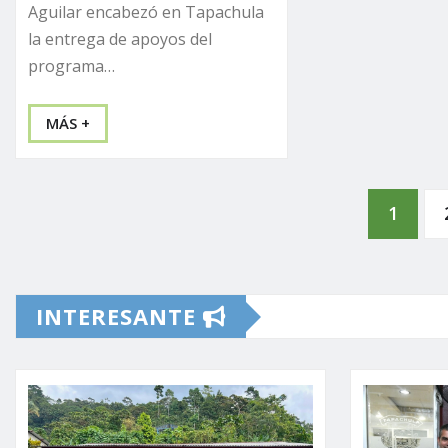
Aguilar encabezó en Tapachula
la entrega de apoyos del
programa…
MÁS +
Paginación
1
de
INTERESANTE
entradas