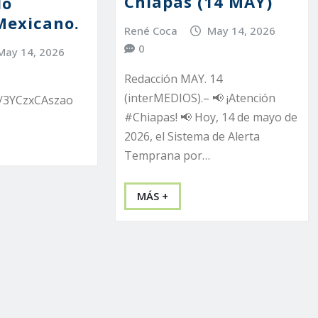
Chiapas (14 MAY)
lo
 Mexicano.
René Coca
May 14, 2026
0
May 14, 2026
Redacción MAY. 14
(interMEDIOS).– 📢 ¡Atención
e/3YCzxCAszao
#Chiapas! 📢 Hoy, 14 de mayo de
2026, el Sistema de Alerta
Temprana por…
MÁS +