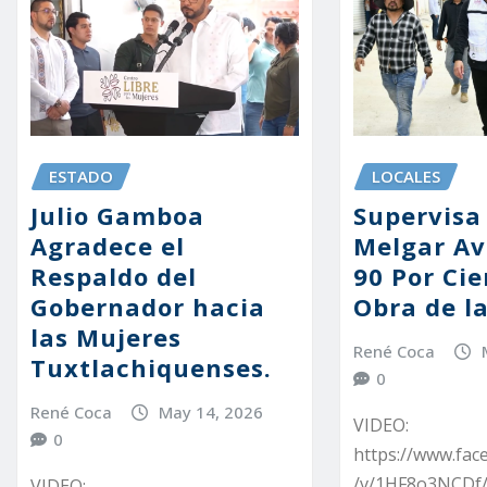
ESTADO
LOCALES
Julio Gamboa
Supervisa
Agradece el
Melgar Av
Respaldo del
90 Por Ci
Gobernador hacia
Obra de la
las Mujeres
René Coca
Tuxtlachiquenses.
0
René Coca
May 14, 2026
VIDEO:
0
https://www.fa
/v/1HF8o3NCDf/
VIDEO: