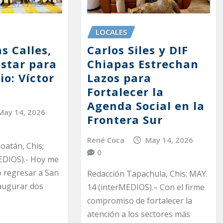
LOCALES
s Calles,
Carlos Siles y DIF
star para
Chiapas Estrechan
o: Víctor
Lazos para
Fortalecer la
Agenda Social en la
May 14, 2026
Frontera Sur
René Coca
May 14, 2026
oatán, Chis;
0
EDIOS).- Hoy me
 regresar a San
Redacción Tapachula, Chis; MAY.
augurar dos
14 (interMEDIOS).– Con el firme
compromiso de fortalecer la
atención a los sectores más