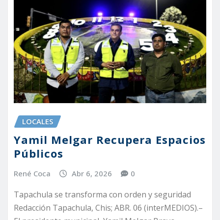
LOCALES
Yamil Melgar Recupera Espacios
Públicos
René Coca
Abr 6, 2026
0
Tapachula se transforma con orden y seguridad
Redacción Tapachula, Chis; ABR. 06 (interMEDIOS).–