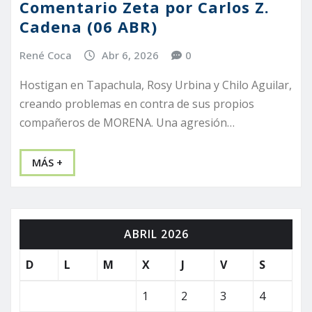
Comentario Zeta por Carlos Z.
Cadena (06 ABR)
René Coca
Abr 6, 2026
0
Hostigan en Tapachula, Rosy Urbina y Chilo Aguilar,
creando problemas en contra de sus propios
compañeros de MORENA. Una agresión…
MÁS +
ABRIL 2026
D
L
M
X
J
V
S
1
2
3
4