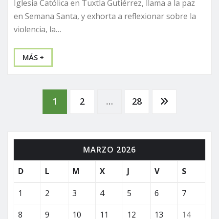
Iglesia Católica en Tuxtla Gutiérrez, llama a la paz
en Semana Santa, y exhorta a reflexionar sobre la
violencia, la…
MÁS +
Paginación
1
2
…
28
de
MARZO 2026
entradas
D
L
M
X
J
V
S
1
2
3
4
5
6
7
8
9
10
11
12
13
14