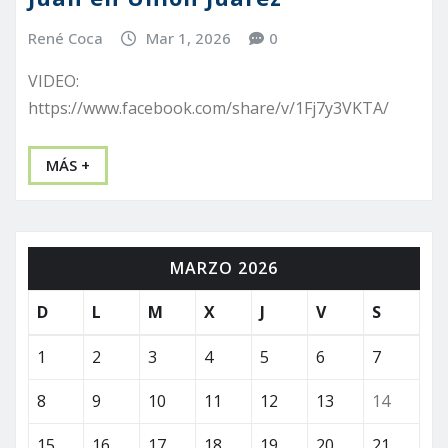
René Coca
Mar 1, 2026
0
VIDEO:
https://www.facebook.com/share/v/1Fj7y3VKTA/
MÁS +
MARZO 2026
D
L
M
X
J
V
S
1
2
3
4
5
6
7
8
9
10
11
12
13
14
15
16
17
18
19
20
21