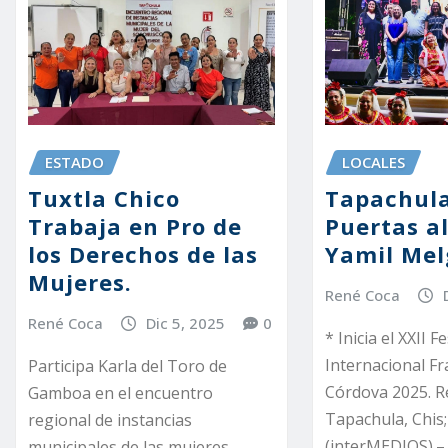
ESTADO
LOCALES
Tuxtla Chico
Tapachula
Trabaja en Pro de
Puertas a
los Derechos de las
Yamil Mel
Mujeres.
René Coca
René Coca
Dic 5, 2025
0
* Inicia el XXII Fe
Internacional Fr
Participa Karla del Toro de
Córdova 2025. R
Gamboa en el encuentro
Tapachula, Chis;
regional de instancias
(interMEDIOS).–
municipales de las mujeres