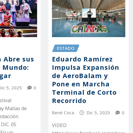
ESTADO
 Abre sus
Eduardo Ramírez
l Mundo:
Impulsa Expansión
gar
de AeroBalam y
Pone en Marcha
Dic 5, 2025
0
Terminal de Corto
Recorrido
stival
ay Matías de
René Coca
Dic 5, 2025
0
edacción
 DIC. 05
VIDEO:
 En un