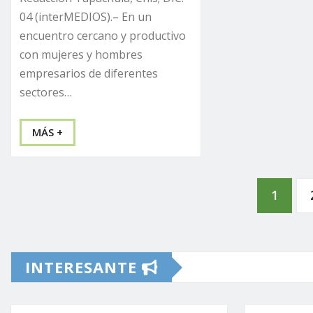
04 (interMEDIOS).– En un
encuentro cercano y productivo
con mujeres y hombres
empresarios de diferentes
sectores…
MÁS +
Paginación
1
de
INTERESANTE
entradas