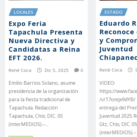
ESTADO
LOCALES
Eduardo 
Expo Feria
Reconoce 
Tapachula Presenta
y Comprom
Nueva Directiva y
Juventud
Candidatas a Reina
Chiapane
EFT 2026.
René Coca
René Coca
Dic 5, 2025
0
VIDEO:
Emilio Barrios Solano, asume
https://www.fa
presidencia de la organización
/v/17omjx9dYB/ 
para la fiesta tradicional de
entrega del Prem
Tapachula. Redacción
Juventud 2025 R
Tapachula, Chis; DIC. 05
Gtz, Chis; DIC. 0
(interMEDIOS).–…
(interMEDIOS).