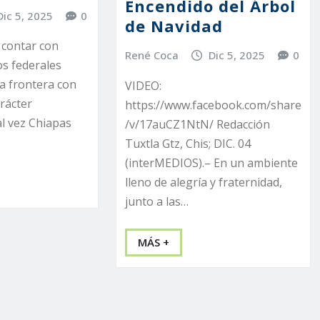
Encendido del Árbol
Dic 5, 2025
0
de Navidad
 contar con
René Coca
Dic 5, 2025
0
s federales
a frontera con
VIDEO:
rácter
https://www.facebook.com/share
al vez Chiapas
/v/17auCZ1NtN/ Redacción
Tuxtla Gtz, Chis; DIC. 04
(interMEDIOS).– En un ambiente
lleno de alegría y fraternidad,
junto a las…
MÁS +