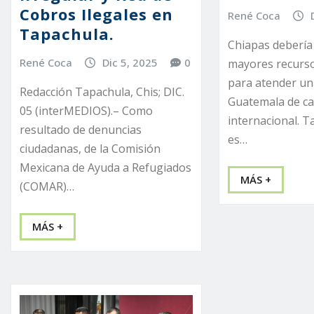
Cobros Ilegales en
René Coca
Tapachula.
Chiapas debería
René Coca
Dic 5, 2025
0
mayores recurso
para atender un
Redacción Tapachula, Chis; DIC.
Guatemala de ca
05 (interMEDIOS).– Como
internacional. T
resultado de denuncias
es…
ciudadanas, de la Comisión
Mexicana de Ayuda a Refugiados
MÁS +
(COMAR)…
MÁS +