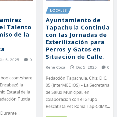
LOCALES
Ramírez
Ayuntamiento de
el Talento
Tapachula Continúa
iso de la
con las Jornadas de
Esterilización para
ca
Perros y Gatos en
Situación de Calle.
Dic 5, 2025
0
René Coca
Dic 5, 2025
0
cebook.com/share
Redacción Tapachula, Chis; DIC.
Encabezó la
05 (interMEDIOS).– La Secretaría
io Estatal de la
de Salud Municipal, en
edacción Tuxtla
colaboración con el Grupo
5
Rescatista Pet Roma Tap-CdMX…
– Durante…