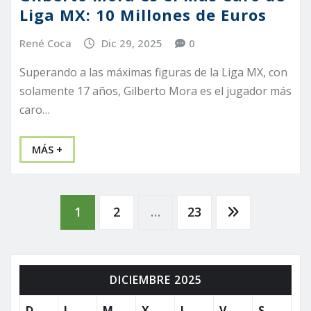
Liga MX: 10 Millones de Euros
René Coca
Dic 29, 2025
0
Superando a las máximas figuras de la Liga MX, con
solamente 17 años, Gilberto Mora es el jugador más
caro…
MÁS +
Paginación
1
2
…
23
de
DICIEMBRE 2025
entradas
D
L
M
X
J
V
S