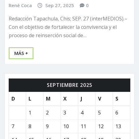
René Coca
Sep 27, 2025
0
Redacción Tapachula, Chis; SEP. 27 (interMEDIOS).–
Con el objetivo de fortalecer la convivencia y el
proceso de reinserción social de…
MÁS +
SEPTIEMBRE 2025
D
L
M
X
J
V
S
1
2
3
4
5
6
7
8
9
10
11
12
13