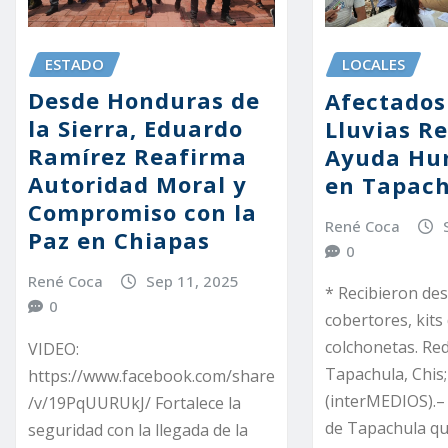
ESTADO
LOCALES
Desde Honduras de
Afectados
la Sierra, Eduardo
Lluvias R
Ramírez Reafirma
Ayuda Hu
Autoridad Moral y
en Tapach
Compromiso con la
René Coca
Paz en Chiapas
0
René Coca
Sep 11, 2025
* Recibieron de
0
cobertores, kits
colchonetas. Re
VIDEO:
Tapachula, Chis;
https://www.facebook.com/share
(interMEDIOS).–
/v/19PqUURUkJ/ Fortalece la
de Tapachula q
seguridad con la llegada de la