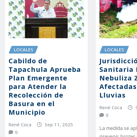
LOCALES
LOCALES
Jurisdicci
Cabildo de
Sanitaria 
Tapachula Aprueba
Nebuliza 
Plan Emergente
Afectadas
para Atender la
Lluvias
Recolección de
Basura en el
René Coca
Municipio
0
René Coca
Sep 11, 2025
La medida se apl
0
prevenir brotes