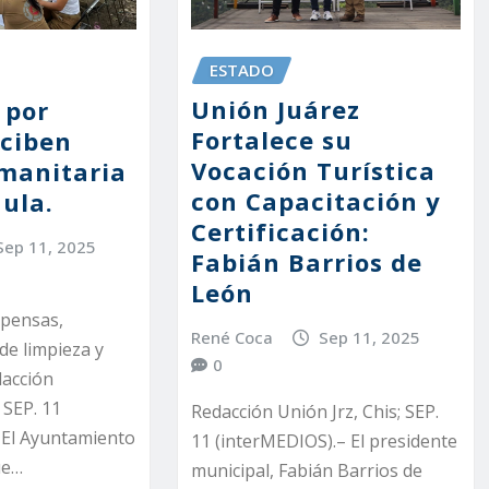
ESTADO
Unión Juárez
 por
Fortalece su
eciben
Vocación Turística
manitaria
con Capacitación y
ula.
Certificación:
Sep 11, 2025
Fabián Barrios de
León
spensas,
René Coca
Sep 11, 2025
 de limpieza y
0
dacción
 SEP. 11
Redacción Unión Jrz, Chis; SEP.
 El Ayuntamiento
11 (interMEDIOS).– El presidente
ue…
municipal, Fabián Barrios de