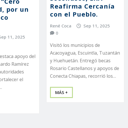
 “Cero
Reafirma Cercanía
, por un
con el Pueblo.
ico
René Coca
Sep 11, 2025
0
Sep 11, 2025
Visitó los municipios de
Acacoyagua, Escuintla, Tuzantán
estaca apoyo del
y Huehuetán. Entregó becas
ardo Ramírez
Rosario Castellanos y apoyos de
autoridades
Conecta Chiapas, recorrió los…
ortalecer el
…
MÁS +