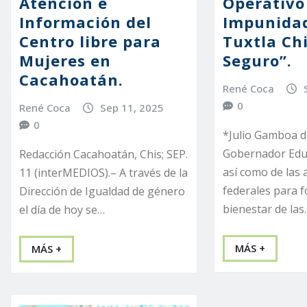
Atención e
Operativo
Información del
Impunidad
Centro libre para
Tuxtla Ch
Mujeres en
Seguro”.
Cacahoatán.
René Coca
0
René Coca
Sep 11, 2025
0
*Julio Gamboa d
Gobernador Edu
Redacción Cacahoatán, Chis; SEP.
así como de las 
11 (interMEDIOS).– A través de la
federales para f
Dirección de Igualdad de género
bienestar de las
el día de hoy se…
MÁS +
MÁS +