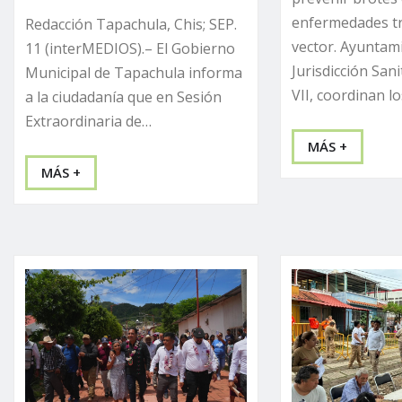
enfermedades tr
Redacción Tapachula, Chis; SEP.
vector. Ayuntam
11 (interMEDIOS).– El Gobierno
Jurisdicción San
Municipal de Tapachula informa
VII, coordinan l
a la ciudadanía que en Sesión
Extraordinaria de…
MÁS +
MÁS +