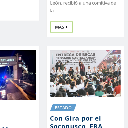
León, recibió a una comitiva de
la…
MÁS +
ESTADO
Con Gira por el
n
Soconusco, ERA