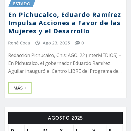
ESTADO
En Pichucalco, Eduardo Ramírez
Impulsa Acciones a Favor de las
Mujeres y el Desarrollo
René Coca
Ago 23, 2025
0
Redacción Pichucalco, Chis; AGO. 22 (interMEDIOS).–
En Pichucalco, el gobernador Eduardo Ramírez
Aguilar inauguró el Centro LIBRE del Programa de…
MÁS +
AGOSTO 2025
D
L
M
X
J
V
S