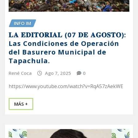
INFO IM
𝐋𝐀 𝐄𝐃𝐈𝐓𝐎𝐑𝐈𝐀𝐋 (07 𝐃𝐄 𝐀𝐆𝐎𝐒𝐓𝐎):
Las Condiciones de Operación
del Basurero Municipal de
Tapachula.
René Coca
Ago 7, 2025
0
https://www.youtube.com/watch?v=RqA57zAekWE
MÁS +