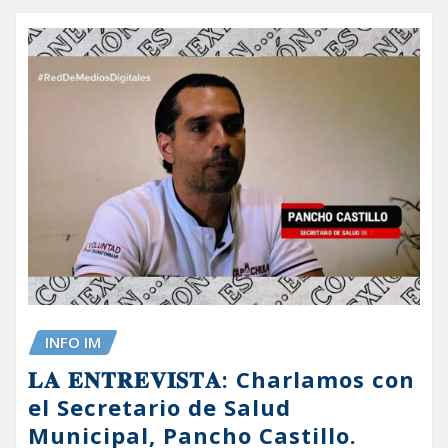
INFO IM
𝐋𝐀 𝐄𝐍𝐓𝐑𝐄𝐕𝐈𝐒𝐓𝐀: Charlamos con
el Secretario de Salud
Municipal, Pancho Castillo.