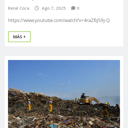
René Coca
Ago 7, 2025
0
https://www.youtube.com/watch?v=4raZBJ59j-Q
MÁS +