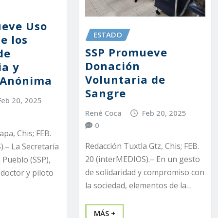
ueve Uso
ESTADO
e los
SSP Promueve
de
Donación
a y
Voluntaria de
 Anónima
Sangre
Feb 20, 2025
René Coca
Feb 20, 2025
0
apa, Chis; FEB.
Redacción Tuxtla Gtz, Chis; FEB.
.– La Secretaría
20 (interMEDIOS).– En un gesto
 Pueblo (SSP),
de solidaridad y compromiso con
doctor y piloto
la sociedad, elementos de la…
MÁS +