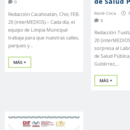
de Salud 
0
René Coca
Redacción Cacahoatán, Chis; FEB.
0
20 (interMEDIOS).– Cada día, el
equipo de Limpia Municipal
Redacción Tuxtla
trabaja para que nuestras calles,
20 (interMEDIOS)
parques y…
sorpresa al Labo
de Salud Pública
MÁS +
Gutiérrez,…
MÁS +