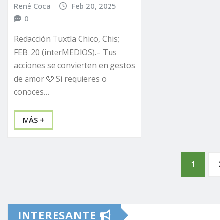
René Coca
Feb 20, 2025
0
Redacción Tuxtla Chico, Chis;
FEB. 20 (interMEDIOS).– Tus
acciones se convierten en gestos
de amor 🩷 Si requieres o
conoces…
MÁS +
Paginación
1
de
INTERESANTE