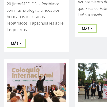
Ayuntamiento d
20 (interMEDIOS).– Recibimos
que Preside Fab
con mucha alegría a nuestros
León a través…
hermanos mexicanos
repatriados. Tapachula les abre
MÁS +
las puertas…
MÁS +