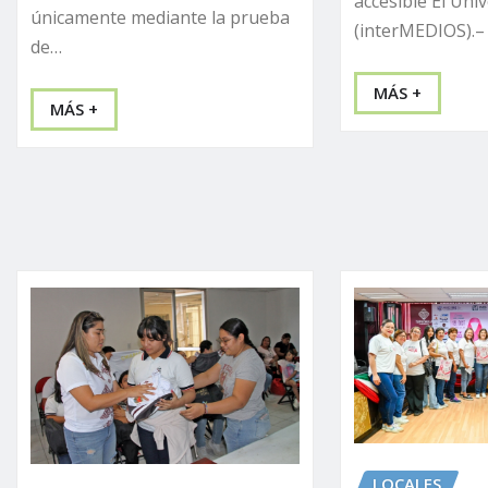
accesible El Univ
únicamente mediante la prueba
(interMEDIOS).–
de…
MÁS +
MÁS +
LOCALES