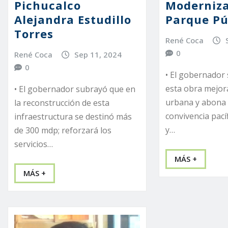
Pichucalco
Moderniza
Alejandra Estudillo
Parque Pú
Torres
René Coca
0
René Coca
Sep 11, 2024
0
• El gobernador
esta obra mejor
• El gobernador subrayó que en
urbana y abona
la reconstrucción de esta
convivencia pací
infraestructura se destinó más
y…
de 300 mdp; reforzará los
servicios…
MÁS +
MÁS +