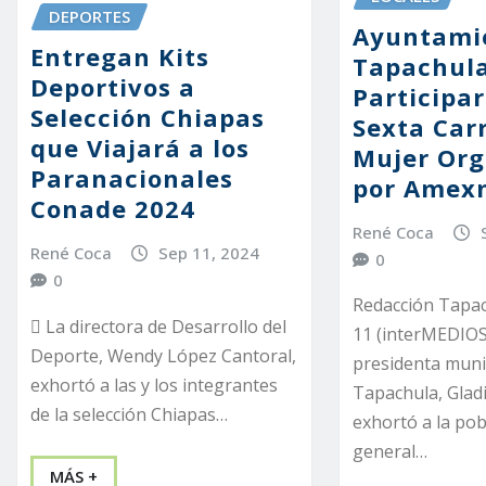
DEPORTES
Ayuntami
Entregan Kits
Tapachula
Deportivos a
Participar
Selección Chiapas
Sexta Carr
que Viajará a los
Mujer Org
Paranacionales
por Amex
Conade 2024
René Coca
René Coca
Sep 11, 2024
0
0
Redacción Tapach
 La directora de Desarrollo del
11 (interMEDIOS
Deporte, Wendy López Cantoral,
presidenta muni
exhortó a las y los integrantes
Tapachula, Glad
de la selección Chiapas…
exhortó a la pob
general…
MÁS +