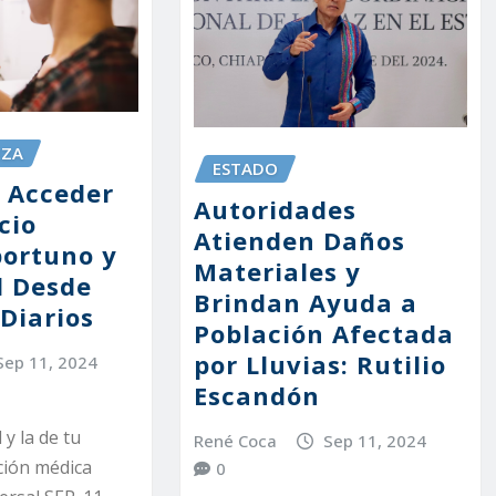
EZA
ESTADO
 Acceder
Autoridades
cio
Atienden Daños
ortuno y
Materiales y
d Desde
Brindan Ayuda a
Diarios
Población Afectada
por Lluvias: Rutilio
Sep 11, 2024
Escandón
 y la de tu
René Coca
Sep 11, 2024
ción médica
0