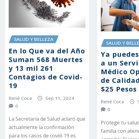
SALUD Y BELLEZA
SALUD Y BELL
En lo Que va del Año
Ya puedes
Suman 568 Muertes
a un Servi
y 13 mil 261
Médico Op
Contagios de Covid-
de Calida
19
$25 Pesos 
René Coca
Sep 11, 2024
René Coca
0
0
La Secretaría de Salud aclaró que
Protege tu salud
actualmente la confirmación
familia con aten
para los casos de covid-19 es