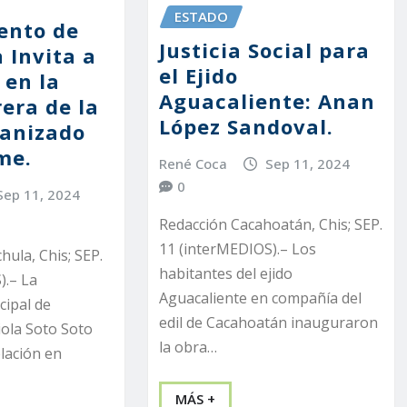
ESTADO
ento de
Justicia Social para
 Invita a
el Ejido
 en la
Aguacaliente: Anan
era de la
López Sandoval.
anizado
me.
René Coca
Sep 11, 2024
0
Sep 11, 2024
Redacción Cacahoatán, Chis; SEP.
11 (interMEDIOS).– Los
ula, Chis; SEP.
habitantes del ejido
).– La
Aguacaliente en compañía del
cipal de
edil de Cacahoatán inauguraron
iola Soto Soto
la obra…
lación en
MÁS +