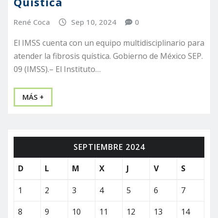
Quística
René Coca
Sep 10, 2024
0
El IMSS cuenta con un equipo multidisciplinario para
atender la fibrosis quística. Gobierno de México SEP.
09 (IMSS).– El Instituto…
MÁS +
SEPTIEMBRE 2024
D
L
M
X
J
V
S
1
2
3
4
5
6
7
8
9
10
11
12
13
14