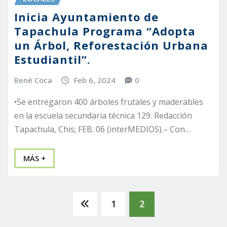
Inicia Ayuntamiento de
Tapachula Programa “Adopta
un Árbol, Reforestación Urbana
Estudiantil”.
René Coca
Feb 6, 2024
0
•Se entregaron 400 árboles frutales y maderables
en la escuela secundaria técnica 129. Redacción
Tapachula, Chis; FEB. 06 (interMEDIOS).– Con…
MÁS +
Paginación
1
2