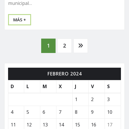
municipal…
MÁS +
Paginación
1
2
de
FEBRERO 2024
entradas
D
L
M
X
J
V
S
1
2
3
4
5
6
7
8
9
10
11
12
13
14
15
16
17