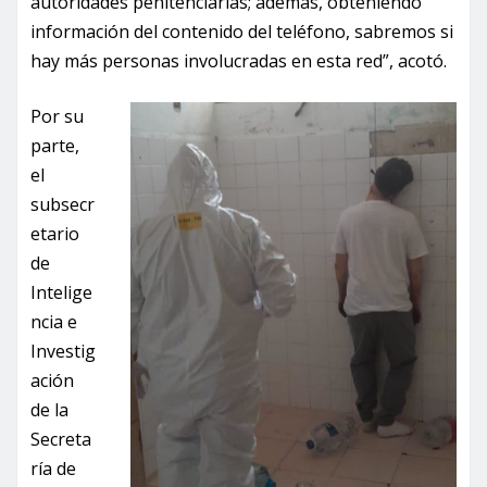
autoridades penitenciarias; además, obteniendo
información del contenido del teléfono, sabremos si
hay más personas involucradas en esta red”, acotó.
Por su
parte,
el
subsecr
etario
de
Intelige
ncia e
Investig
ación
de la
Secreta
ría de