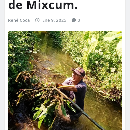
de Mixcum.
René Coca
Ene 9, 2025
0