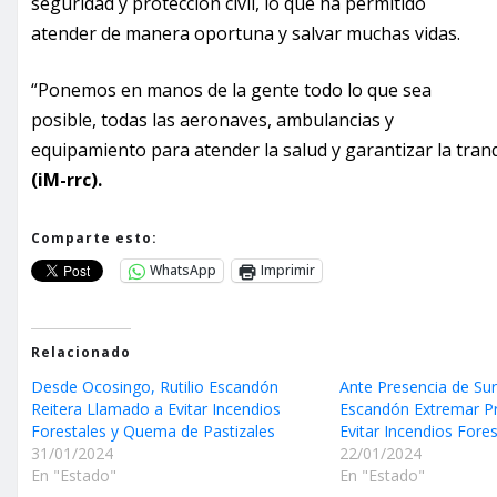
seguridad y protección civil, lo que ha permitido
atender de manera oportuna y salvar muchas vidas.
“Ponemos en manos de la gente todo lo que sea
posible, todas las aeronaves, ambulancias y
equipamiento para atender la salud y garantizar la tranq
(iM-rrc).
Comparte esto:
WhatsApp
Imprimir
Relacionado
Desde Ocosingo, Rutilio Escandón
Ante Presencia de Sur
Reitera Llamado a Evitar Incendios
Escandón Extremar P
Forestales y Quema de Pastizales
Evitar Incendios Fores
31/01/2024
22/01/2024
En "Estado"
En "Estado"