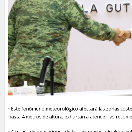
• Este fenómeno meteorológico afectará las zonas coster
hasta 4 metros de altura; exhortan a atender las recom
• A través de operaciones de las aeronaves oficiales y ve