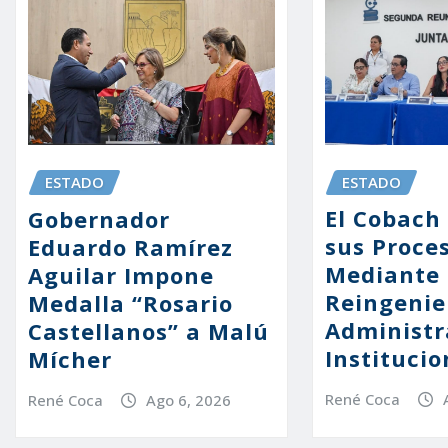
ESTADO
ESTADO
El Cobach
Gobernador
sus Proce
Eduardo Ramírez
Mediante
Aguilar Impone
Reingenie
Medalla “Rosario
Administr
Castellanos” a Malú
Institucio
Mícher
René Coca
René Coca
Ago 6, 2026