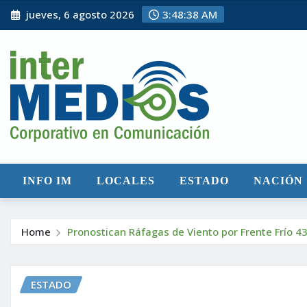
Skip
jueves, 6 agosto 2026
3:48:40 AM
to
content
INFO IM
LOCALES
ESTADO
NACIÓN
Home
Pronostican Ráfagas de Viento por Frente Frío 4
ESTADO