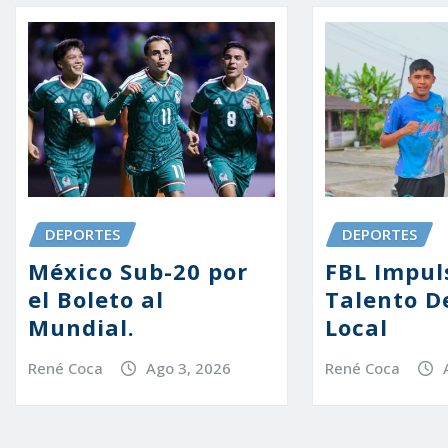
DEPORTES
DEPORTES
México Sub-20 por
FBL Impul
el Boleto al
Talento D
Mundial.
Local
René Coca
Ago 3, 2026
René Coca