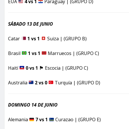
EUA
4 vs 1
Paraguay | (GRUPO D)
SÁBADO 13 DE JUNIO
Catar
1 vs 1
Suiza | (GRUPO B)
Brasil
1 vs 1
Marruecos | (GRUPO C)
Haití
0 vs 1
🏴󠁧󠁢󠁳󠁣󠁴󠁿
Escocia | (GRUPO C)
Australia
2 vs 0
Turquía | (GRUPO D)
DOMINGO 14 DE JUNIO
Alemania
7 vs 1
Curazao | (GRUPO E)