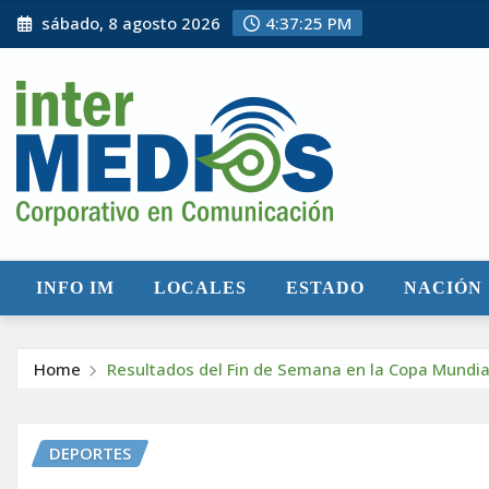
Skip
sábado, 8 agosto 2026
4:37:27 PM
to
content
INFO IM
LOCALES
ESTADO
NACIÓN
Home
Resultados del Fin de Semana en la Copa Mundia
DEPORTES