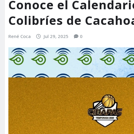
Conoce el Calendari
Colibríes de Cacaho
René Coca
Jul 29, 2025
0