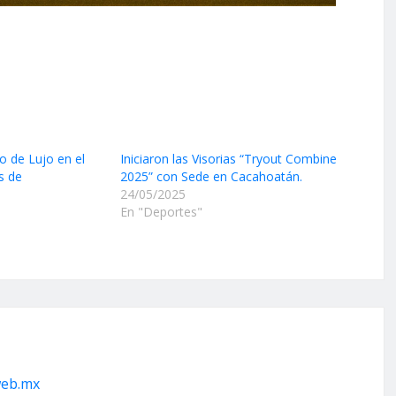
o de Lujo en el
Iniciaron las Visorias “Tryout Combine
s de
2025” con Sede en Cacahoatán.
24/05/2025
En "Deportes"
web.mx