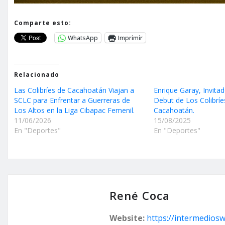
Comparte esto:
WhatsApp
Imprimir
Relacionado
Las Colibríes de Cacahoatán Viajan a
Enrique Garay, Invitad
SCLC para Enfrentar a Guerreras de
Debut de Los Colibríe
Los Altos en la Liga Cibapac Femenil.
Cacahoatán.
11/06/2026
15/08/2025
En "Deportes"
En "Deportes"
René Coca
Website:
https://intermedios