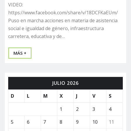
VIDEO:
https://www.facebook.com/share/v/18DCFKaEUm/
Puso en marcha acciones en materia de asistencia
social e igualdad de género, infraestructura
carretera, educativa y de…
MÁS +
JULIO 2026
D
L
M
X
J
V
S
1
2
3
4
5
6
7
8
9
10
11