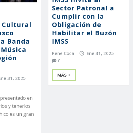
Sector Patronal a
Cumplir con la
Obligación de
 Cultural
Habilitar el Buzón
usco
IMSS
 la Banda
e Música
René Coca
Ene 31, 2025
egión
0
MÁS +
Ene 31, 2025
n presentado en
ios y tenerlos
hico es un gran