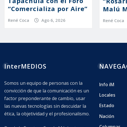
Tapachula con el Foro
“Rosar
“Comercializa por Aire”
Malú M
René Coca
Ago 6, 2026
René Coca
InterMEDIOS
NAVEGA
Somos un equipo de personas con la
Info iM
convicción de que la comunicación es un
Locales
factor preponderante de cambio, usar
Estado
las nuevas tecnologías sin descuidar la
ética, la objetividad y el profesionalismo.
Nación
Columnas