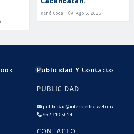
Cacahoatán.
René Coca
Ago 6, 2026
6
book
Publicidad Y Contacto
PUBLICIDAD
publicidad@intermediosweb.mx
962 110 5014
CONTACTO