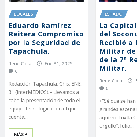
LOCALES
ESTADO
Eduardo Ramírez
La Capital
Reitera Compromiso
del Socon
por la Seguridad de
Recibió a
Tapachula.
Militar d
de la 7ª R
René Coca
Ene 31, 2025
Militar.
0
René Coca
Redacción Tapachula, Chis; ENE.
0
31 (interMEDIOS).– Llevamos a
cabo la presentación de todo el
• “Sé que se ha
equipo tecnológico con el que
grandes escenar
cuenta…
aquí en Tuxtla C
orgullo”: Julio…
MÁS +