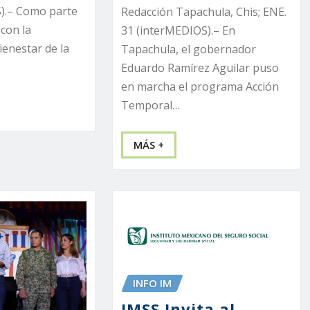
).– Como parte
Redacción Tapachula, Chis; ENE.
con la
31 (interMEDIOS).– En
ienestar de la
Tapachula, el gobernador
Eduardo Ramírez Aguilar puso
en marcha el programa Acción
Temporal…
MÁS +
INFO IM
IMSS Invita al