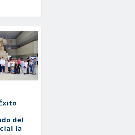
Éxito
ado del
cial la