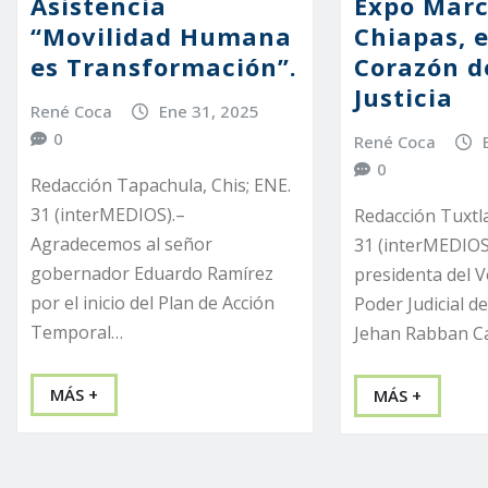
Asistencia
Expo Mar
“Movilidad Humana
Chiapas, e
es Transformación”.
Corazón d
Justicia
René Coca
Ene 31, 2025
0
René Coca
0
Redacción Tapachula, Chis; ENE.
31 (interMEDIOS).–
Redacción Tuxtla
Agradecemos al señor
31 (interMEDIOS
gobernador Eduardo Ramírez
presidenta del V
por el inicio del Plan de Acción
Poder Judicial de
Temporal…
Jehan Rabban Ca
MÁS +
MÁS +