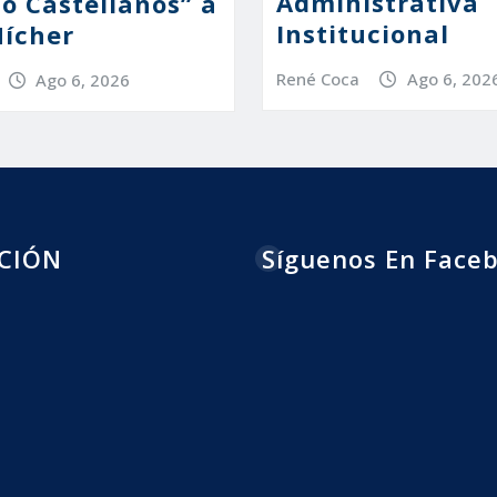
Administrativa
io Castellanos” a
Institucional
ícher
René Coca
Ago 6, 202
Ago 6, 2026
CIÓN
Síguenos En Face