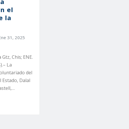
ca
n el
e la
Ene 31, 2025
 Gtz, Chis; ENE.
).– La
oluntariado del
l Estado, Dalal
stell,…