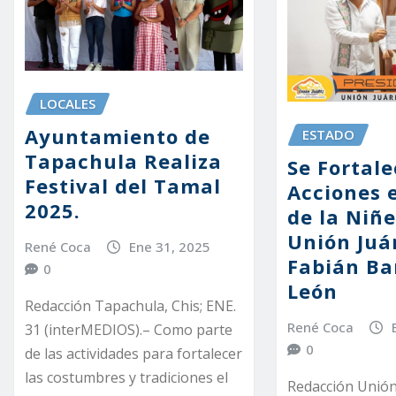
LOCALES
Ayuntamiento de
ESTADO
Tapachula Realiza
Se Fortale
Festival del Tamal
Acciones 
2025.
de la Niñ
Unión Juá
René Coca
Ene 31, 2025
Fabián Ba
0
León
Redacción Tapachula, Chis; ENE.
René Coca
31 (interMEDIOS).– Como parte
0
de las actividades para fortalecer
las costumbres y tradiciones el
Redacción Unión 