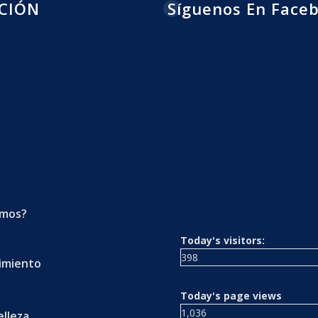
CIÓN
Síguenos En Face
omos?
Today's visitors:
398
imiento
s
Today's page views
1,036
elleza