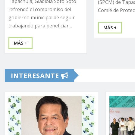
Tapachula, Gladiola Soto Soto
(SPCM) de Tapac
refrendó el compromiso del
Comié de Prote
gobierno municipal de seguir
trabajando para beneficiar…
MÁS +
MÁS +
INTERESANTE