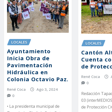
LOCALES
LOCALES
Ayuntamiento
Cantón Al
Inicia Obra de
Cuenta co
Pavimentación
de Protecc
Hidráulica en
René Coca
Colonia Octavio Paz.
0
René Coca
Ago 3, 2024
Redacción Tapac
0
03 (interMEDIOS)
• La presidenta municipal de
de Protección Ci