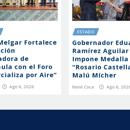
ESTADO
Melgar Fortalece
Gobernador Edu
ación
Ramírez Aguilar
adora de
Impone Medalla
ula con el Foro
“Rosario Castell
cializa por Aire”
Malú Mícher
Ago 6, 2026
René Coca
Ago 6, 202