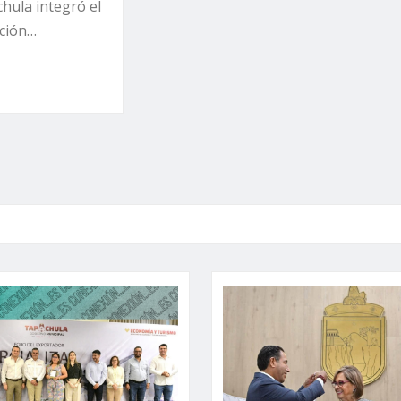
hula integró el
cción…