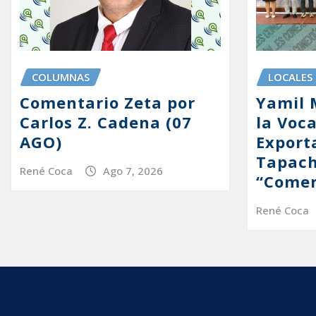
COLUMNAS
LOCALES
Comentario Zeta por
Yamil 
Carlos Z. Cadena (07
la Voc
AGO)
Export
Tapach
René Coca
Ago 7, 2026
“Comer
René Coca