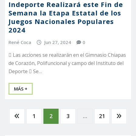
Indeporte Realizará este Fin de
Semana la Etapa Estatal de los
Juegos Nacionales Populares
2024
René Coca
Jun 27, 2024
0
 Las acciones se realizarán en el Gimnasio Chiapas
de Corazón, Polifuncional y campo del Instituto del
Deporte  Se…
MÁS +
Paginación
1
2
3
…
21
de