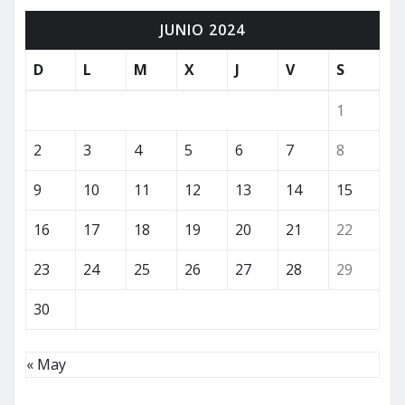
JUNIO 2024
entradas
D
L
M
X
J
V
S
1
2
3
4
5
6
7
8
9
10
11
12
13
14
15
16
17
18
19
20
21
22
23
24
25
26
27
28
29
30
« May