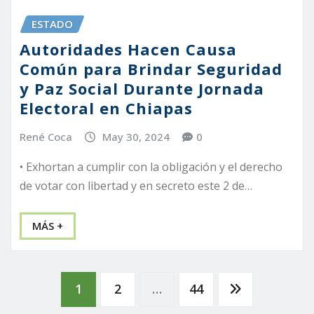
ESTADO
Autoridades Hacen Causa
Común para Brindar Seguridad
y Paz Social Durante Jornada
Electoral en Chiapas
René Coca
May 30, 2024
0
• Exhortan a cumplir con la obligación y el derecho
de votar con libertad y en secreto este 2 de…
MÁS +
Paginación
1
2
…
44